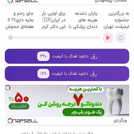
مطالب پیشنهادی
به بزرگترین
پایان دغدغه
برای اولین بار
جای زخم و
جشنواره
هزینه های
در ایران🇮🇷
بخیه داری؟؟ 3
ایمپلنت تهران
دندان پزشکی با
این دکتر کرم
هفته‌ای محوش
سر بزنید ! |
پک سفید کننده
ترمیم کننده 23
کن!
فقط ۲۵ میلیون
خانگی
روزه ساخت!
!
دانلود آهنگ با کیفیت
۳۲۰
دانلود آهنگ با کیفیت
۱۲۸
وبگردی
ماشینت رو بدون دردسر بفروش | بدون