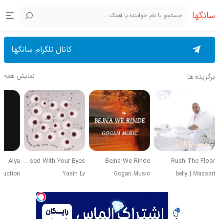
سانگها
کانال تلگرام سانگها
نمایش همه
برگزیده ها
Alya
Obsessed With Your Eyes
Bejna We Rinde
Rush The Floor
duction
Yasin Lv
Gogan Music
belly
|
Massari