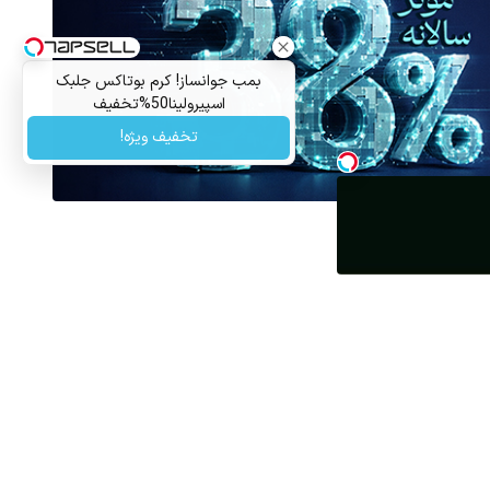
بمب جوانساز! کرم بوتاکس جلبک
اسپیرولینا50%تخفیف
تخفیف ویژه!