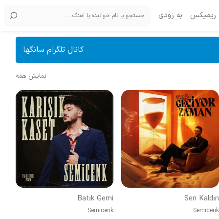
ریمیکس
به زودی
کانال تلگرام سانگها
نمایش همه
Batık Gemi
Sen Kaldın
Semicenk
Semicenk