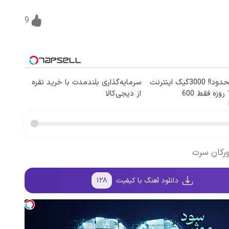
9
⏳فرصت محدود!! 3000گیگ اینترنت
سرمایه‌گذاری بلندمدت با خرید نقره
خانگی 180 روزه فقط 600
از دیجی‌کالا
فورکان سرت
دانلود آهنگ با کیفیت
۱۲۸