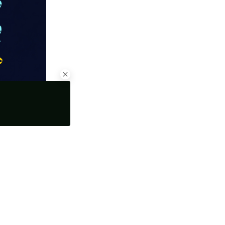
وبگردی
سانگها
»
Furkan sert
»
دانلود آهنگ بی کلام Bodvár از Furkan sert
ارسال دیدگاه