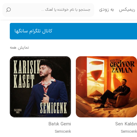
ریمیکس
به زودی
کانال تلگرام سانگها
نمایش همه
Batık Gemi
Sen Kaldın
Semicenk
Semicenk