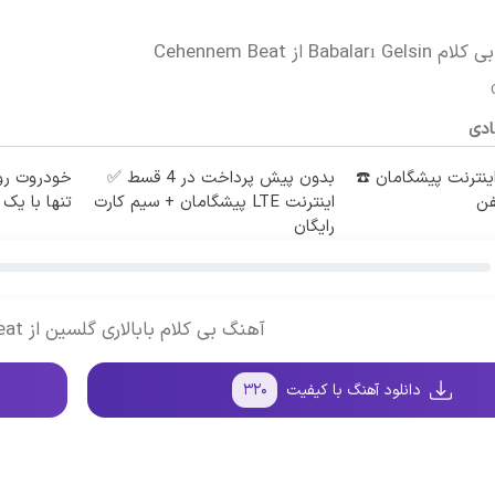
Bab از Cehennem Beat
ادی
طه اینترنت پیشگامان ☎️
بدون پیش پرداخت در 4 قسط ✅
خودروت رو
فن
اینترنت LTE پیشگامان + سیم کارت
تنها با یک 
رایگان
آهنگ بی کلام بابالاری گلسین از Cehennem Beat
دانلود آهنگ با کیفیت
۳۲۰