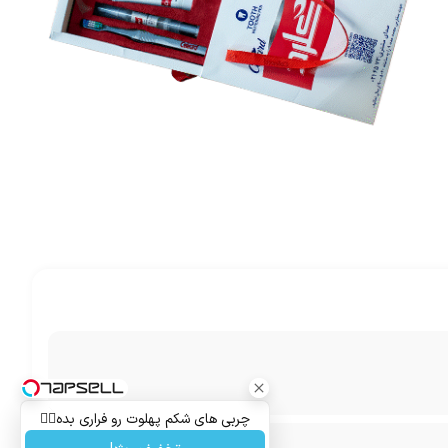
چربی های شکم پهلوت رو فراری بده👌🏻