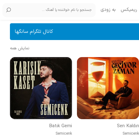
ریمیکس
به زودی
کانال تلگرام سانگها
نمایش همه
Batık Gemi
Sen Kaldın
Semicenk
Semicenk