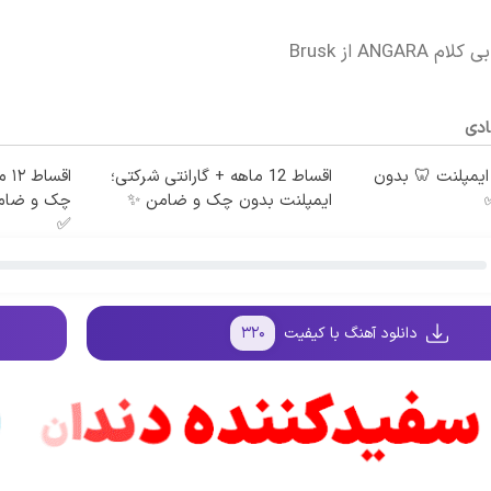
ANGA از Brusk
ادی
 ماهه ایمپلنت 🦷 بدون
اقساط 12 ماهه + گارانتی شرکتی؛
اقس
ایمپلنت بدون چک و ضامن ✨
چک و ضامن
✅
دانلود آهنگ با کیفیت
۳۲۰