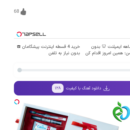
68
اط ۱۲ ماهه ایمپلنت 🦷 بدون
خرید 4 قسطه اینترنت پیشگامان ☎️
؛ همین امروز اقدام کن
بدون نیاز به تلفن
دانلود آهنگ با کیفیت
۱۲۸