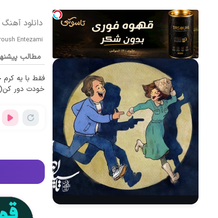
دانلود آهنگ 
roush Entezami
مطالب پیشنه
فقط با یه کرم ج
خودت دور کن(تخ