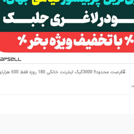
⏳فرصت محدود!! 3000گیگ اینترنت خانگی 180 روزه فقط 600 هزارتومان!!
ی