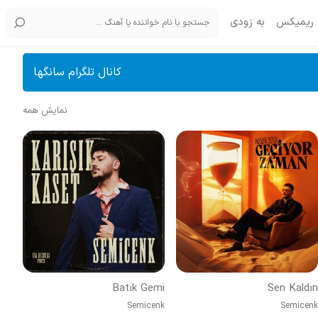
ریمیکس
به زودی
کانال تلگرام سانگها
نمایش همه
Batık Gemi
Sen Kaldın
Semicenk
Semicenk