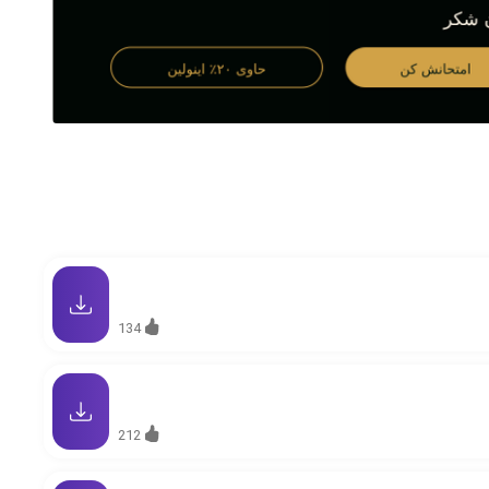
134
212