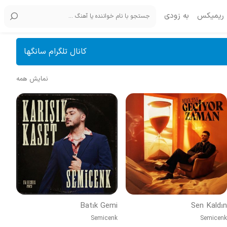
ریمیکس
به زودی
کانال تلگرام سانگها
نمایش همه
Batık Gemi
Sen Kaldın
Semicenk
Semicenk