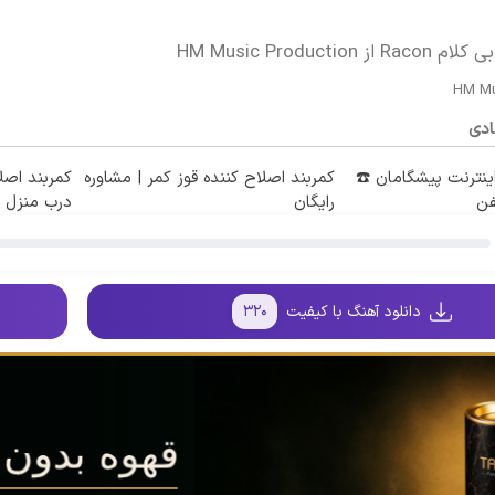
HM Music Productio
HM Mu
ادی
طه اینترنت پیشگامان ☎️
کمربند اصلاح کننده قوز کمر | مشاوره
کمربند اصلا
فن
رایگان
درب منزل
دانلود آهنگ با کیفیت
۳۲۰