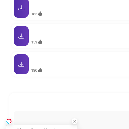
165
153
180