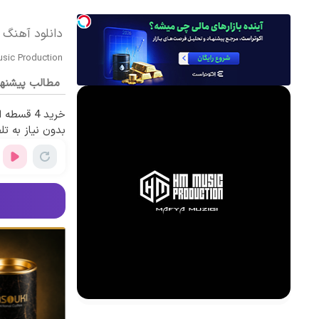
دانلود آهنگ بی کلام Racon از n
sic Production
مطالب پیشنه
خرید 4 قس
بدون نیاز به تل