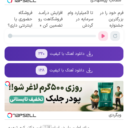
مطالب پیشنهادی
فرم خود را در
تا 3میلیارد وام
افزایش درآمـد
فروشگاه
بزرگترین
سرمایه در
فروشگاهت رو
حضوری یا
جشنواره
گردش
تضمین کن «
اینترنتی داری؟
ایمپلنت تهران
فروشندگان =>
فروشگاهت رو
راحت محصول
پر کنید ! | فقط
فروشگاهت رو
ثبت کن »
و خدماتت رو
۲۵ میلیون
ثبت کن
بفروش
دانلود آهنگ با کیفیت
۳۲۰
دانلود آهنگ با کیفیت
۱۲۸
وبگردی
برای اولین بار در ایران🇮🇷 این دکتر کرم ترمیم