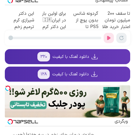
مطالب پیشنهادی
تا سقف 2۰۰
گردونه شانس
برای اولین بار
این دکتر
میلیون تومان
بدون پوچ از
در ایران🇮🇷
شیرازی کرم
اعتبار خرید طلا
PS5 تا
این دکتر کرم
ترمیم زخم
و نقره
آیفون17 و بیت
ترمیم کننده 23
ایرانی را
کوین 🔥
روزه ساخت!
ساخت!!!
دانلود آهنگ با کیفیت
۳۲۰
دانلود آهنگ با کیفیت
۱۲۸
وبگردی
جادوی درمان جای زخم در سه هفته! (همین