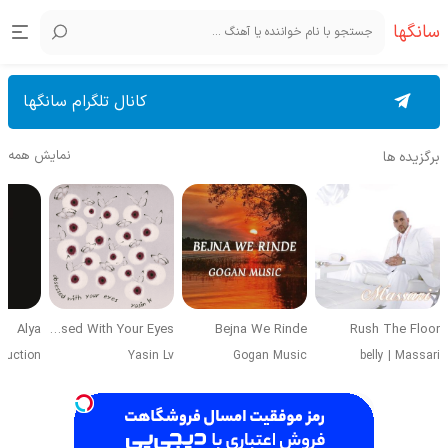
سانگها
کانال تلگرام سانگها
نمایش همه
برگزیده ها
Alya
Obsessed With Your Eyes
Bejna We Rinde
Rush The Floor
duction
Yasin Lv
Gogan Music
belly
|
Massari