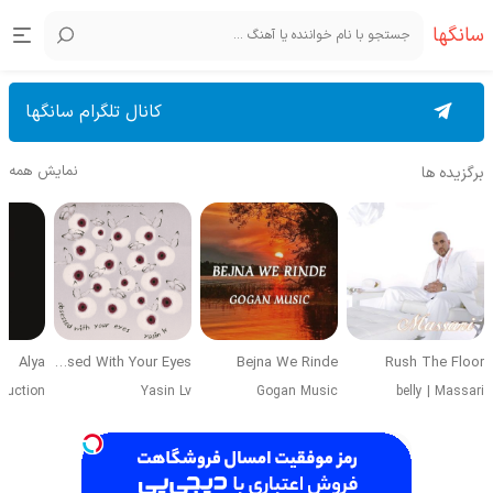
سانگها
کانال تلگرام سانگها
نمایش همه
برگزیده ها
Alya
Obsessed With Your Eyes
Bejna We Rinde
Rush The Floor
duction
Yasin Lv
Gogan Music
belly
|
Massari