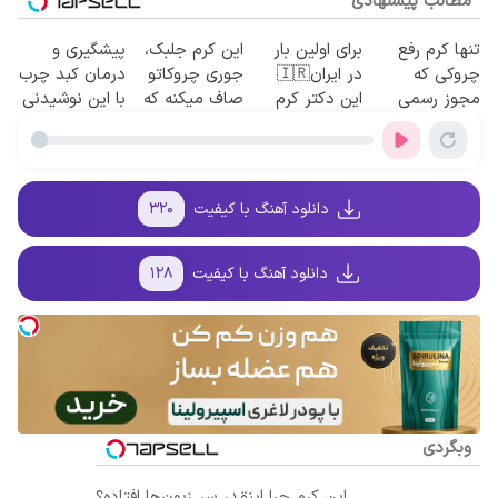
مطالب پیشنهادی
تنها کرم رفع
برای اولین بار
این کرم جلبک،
پیشگیری و
چروکی که
در ایران🇮🇷
جوری چروکاتو
درمان کبد چرب
مجوز رسمی
این دکتر کرم
صاف میکنه که
با این نوشیدنی
وزارت بهداشت
ترمیم کننده 23
انگار بوتاکس
گیاهی
دارد
روزه ساخت!
کردی!(تخفیف
ویژه)
دانلود آهنگ با کیفیت
۳۲۰
دانلود آهنگ با کیفیت
۱۲۸
وبگردی
این کرم چرا اینقدر سر زبون‌ها افتاده؟