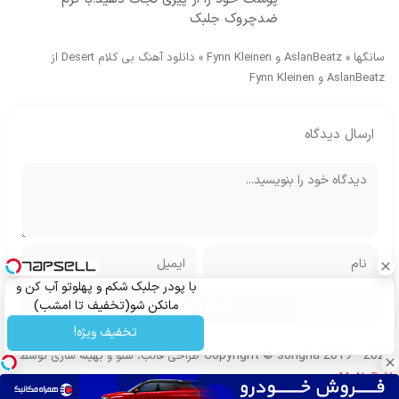
ضدچروک جلبک
سانگها
»
AslanBeatz و Fynn Kleinen
»
دانلود آهنگ بی کلام Desert از
AslanBeatz و Fynn Kleinen
ارسال دیدگاه
با پودر جلبک شکم و پهلوتو آب کن و
مانکن شو(تخفیف تا امشب)
تخفیف ویژه!
Copyright © songha 2019 - 2024
طراحی قالب، سئو و بهینه سازی توسط
MoNoDeV