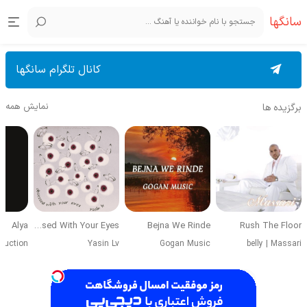
سانگها
کانال تلگرام سانگها
نمایش همه
برگزیده ها
Alya
Obsessed With Your Eyes
Bejna We Rinde
Rush The Floor
duction
Yasin Lv
Gogan Music
belly
|
Massari