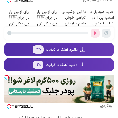
مطالب پیشنهادی
خرید موبایل با
با این نوشیدنی
برای اولین بار
برای اولین بار
اسنپ پی | در
گیاهی خوش
در ایران🇮🇷
در ایران🇮🇷
۴ قسط بدون
طعم سلامتی
این دکتر کرم
این دکتر کرم
سود و کارمزد!
کبدتان را
ترمیم کننده 23
ترمیم کننده 23
تضمین کنید
روزه ساخت!
روزه ساخت!
دانلود آهنگ با کیفیت
۳۲۰
دانلود آهنگ با کیفیت
۱۲۸
وبگردی
پوست خود را از پیری نجات دهید!با کرم