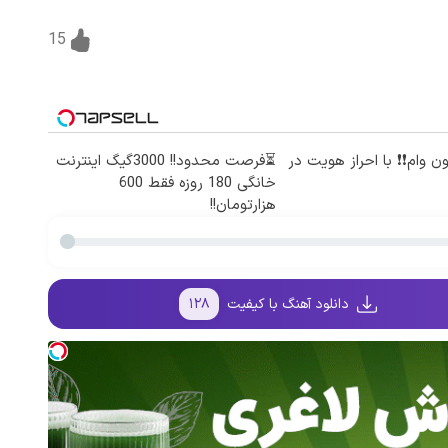
15
میلیون وام❗❗ با احراز هویت در
⏳فرصت محدود!! 3000گیگ اینترنت
خانگی 180 روزه فقط 600
هزارتومان!!
دانلود آهنگ با کیفیت
۱۲۸