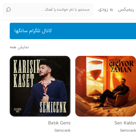
ریمیکس
به زودی
کانال تلگرام سانگها
نمایش همه
Batık Gemi
Sen Kaldın
Semicenk
Semicenk