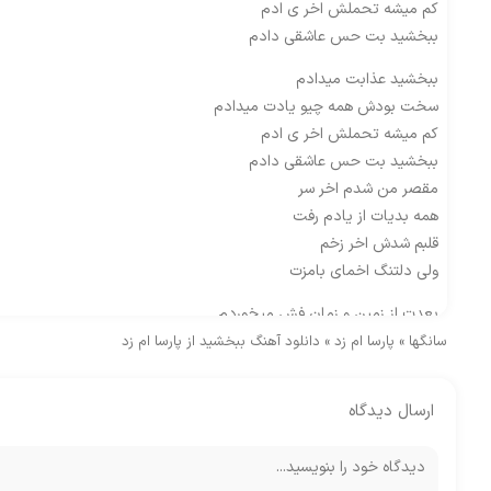
کم میشه تحملش اخر ی ادم
ببخشید بت حس عاشقی دادم
ببخشید عذابت میدادم
سخت بودش همه چیو یادت میدادم
کم میشه تحملش اخر ی ادم
ببخشید بت حس عاشقی دادم
مقصر من شدم اخر سر
همه بدیات از یادم رفت
قلبم شدش اخر زخم
ولی دلتنگ اخمای بامزت
بعدت از زمین و زمان فش میخوردم
تازه قطع کردم تا چن وقت قرص میخوردم
سانگها
»
پارسا ام زد
»
دانلود آهنگ ببخشید از پارسا ام زد
اینهمه گفتی حالا منم خورد ی مشتم بهت
بعدشم هرچی گفتی گفتم
ارسال دیدگاه
میدونم برات کامل نبودم
لباسام مارک نداشت لنگ باتل نبودم
اصن تو راس میگی من ک عاشق نبودم