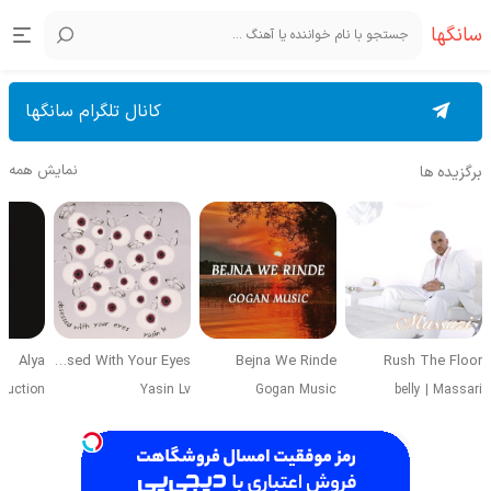
سانگها
کانال تلگرام سانگها
نمایش همه
برگزیده ها
Alya
Obsessed With Your Eyes
Bejna We Rinde
Rush The Floor
duction
Yasin Lv
Gogan Music
belly
|
Massari