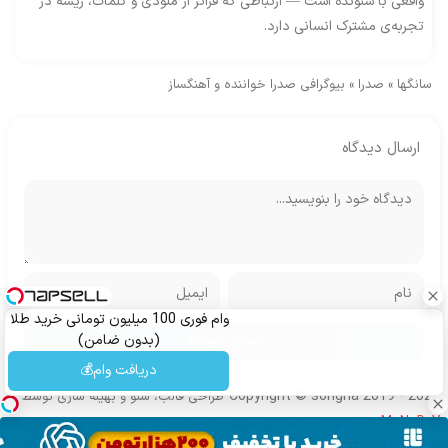
واقعی با شنونده است — ارتباطی که فراتر از ملودی و کلمات، ریشه در
تجربه‌ی مشترک انسانی دارد.
سانگها
»
صدرا
»
بیوگرافی صدرا خواننده و آهنگساز
ارسال دیدگاه
وام فوری 100 میلیون تومانی خرید طلا
(بدون ضامن)
دریافت وام💰
Copyright © songha 2019 - 2024
طراحی قالب، سئو و بهینه سازی توسط
MoNoDeV