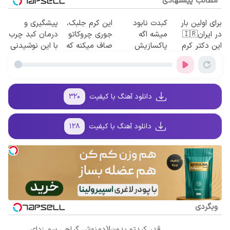
مطالب پیشنهادی
برای اولین بار
کبدت نابود
این کرم جلبک،
پیشگیری و
در ایران🇮🇷
میشه اگه
جوری چروکاتو
درمان کبد چرب
این دکتر کرم
پاکسازیش
صاف میکنه که
با این نوشیدنی
ترمیم کننده 23
نکنی! سفارش
انگار بوتاکس
گیاهی
روزه ساخت!
دمنوش سم
کردی!(تخفیف
زدای کبد
ویژه)
با50%تخفیف
دانلود آهنگ با کیفیت
۳۲۰
دانلود آهنگ با کیفیت
۱۲۸
وبگردی
قدر کبدتو بدون!(دمنوش گیاهی سم زدای